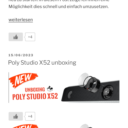
Möglichkeit dies schnell und einfach umzusetzen.
„Studio
weiterlesen
X
&
+4
G7500
–
„Automatic
VERÖFFENTLICHT
15/06/2023
AM
reboot“
Poly Studio X52 unboxing
Powershell-
Script“
+4