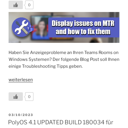
0
Haben Sie Anzeigeprobleme an Ihren Teams Rooms on
Windows Systemen? Der folgende Blog Post soll Ihnen
einige Troubleshooting Tipps geben.
„Anzeigeprobleme
weiterlesen
mit
Ihrem
0
Teams
Room
on
VERÖFFENTLICHT
03/10/2023
AM
Windows
PolyOS 4.1 UPDATED BUILD 180034 für
und