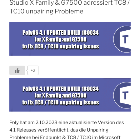
Studio X Family & G7500 adressiert TC8 /
wie
TC10 unpairing Probleme
Sie
diese
beheben
!“
+2
Poly hat am 2.10.2023 eine aktualisierte Version des
4.1 Releases veröffentlicht, das die Unpairing
Probleme bei Endpunkt & TC8 / TC10 im Microsoft