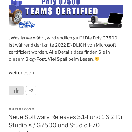
„Was lange währt, wird endlich gut“ ! Die Poly G7500
ist während der Ignite 2022 ENDLICH von Microsoft
zertifiziert worden. Alle Details dazu finden Sie in
diesem Blog-Post. Viel Spaß beim Lesen.
„Poly
weiterlesen
G7500
ist
+2
nun
ENDLICH
Microsoft
VERÖFFENTLICHT
04/10/2022
AM
zertifiziert“
Neue Software Releases 3.14 und 1.6.2 für
Studio X / G7500 und Studio E70