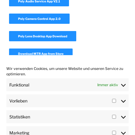
Poly Audio Service App V2.1
Poly Camera Control App 2.0
Poly Lens Desktop App Download
Download MTR App from Store
Wir verwenden Cookies, um unsere Website und unseren Service zu
Download Realpresence Desktop
optimieren.
Funktional
Immer aktiv
Download Polycom Companion App 1.7
Vorlieben
Vorlieb
Statistiken
Statisti
Marketing
Marketi