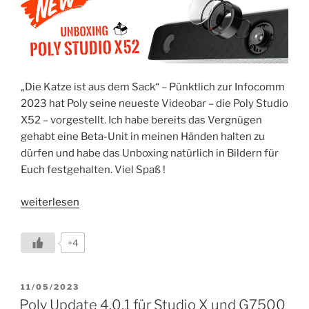
„Die Katze ist aus dem Sack“ – Pünktlich zur Infocomm
2023 hat Poly seine neueste Videobar – die Poly Studio
X52 – vorgestellt. Ich habe bereits das Vergnügen
gehabt eine Beta-Unit in meinen Händen halten zu
dürfen und habe das Unboxing natürlich in Bildern für
Euch festgehalten. Viel Spaß !
„Poly
weiterlesen
Studio
X52
+4
unboxing“
VERÖFFENTLICHT
11/05/2023
AM
Poly Update 4.0.1 für Studio X und G7500