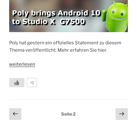
Poly hat gestern ein offizielles Statement zu diesem
Thema veröffentlicht. Mehr erfahren Sie hier.
„Android
weiterlesen
10
kommt
+1
für
Poly
Studio
X
Seitennummerierung
Vorherige
Näch
Seite
2
und
Seite
Seit
der
G7500“
Beiträge