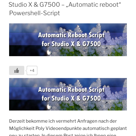
AM
und
Studio X & G7500 – „Automatic reboot“
G7500
Powershell-Script
verfügbar“
+4
Derzeit bekomme ich vermehrt Anfragen nach der
Möglichkeit Poly Videoendpunkte automatisch geplant
neu zu starten. In diesem Post zeige ich Ihnen eine