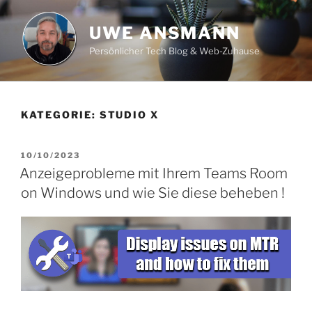
Zum
Inhalt
UWE ANSMANN
springen
Persönlicher Tech Blog & Web-Zuhause
KATEGORIE:
STUDIO X
VERÖFFENTLICHT
10/10/2023
AM
Anzeigeprobleme mit Ihrem Teams Room
on Windows und wie Sie diese beheben !