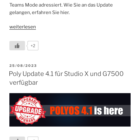
Teams Mode adressiert. Wie Sie an das Update
gelangen, erfahren Sie hier.
„PolyOS
weiterlesen
4.1
UPDATED
+2
BUILD
180034
für
VERÖFFENTLICHT
25/08/2023
AM
Studio
Poly Update 4.1 für Studio X und G7500
X
verfügbar
Family
&
G7500
adressiert
TC8
/
TC10
unpairing