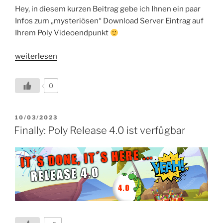
Hey, in diesem kurzen Beitrag gebe ich Ihnen ein paar
Infos zum „mysteriösen“ Download Server Eintrag auf
Ihrem Poly Videoendpunkt
„Was
weiterlesen
verbirgt
sich
0
hinter
dem
„Polycom
VERÖFFENTLICHT
10/03/2023
AM
Support
Finally: Poly Release 4.0 ist verfügbar
Site“
Eintrag
?“