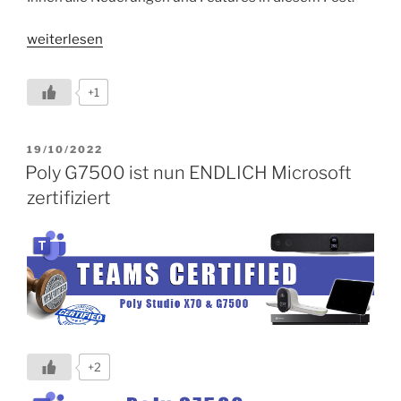
„Neues
weiterlesen
Software
Releases
+1
3.14.1
für
Studio
VERÖFFENTLICHT
19/10/2022
AM
X
Poly G7500 ist nun ENDLICH Microsoft
/
zertifiziert
G7500
verfügbar“
+2