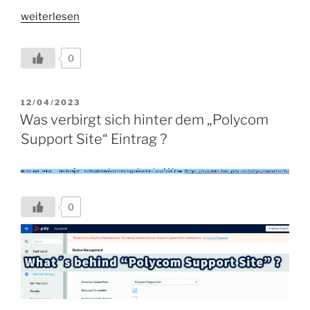
„Poly
weiterlesen
Update
4.0.1
0
für
Studio
X
VERÖFFENTLICHT
12/04/2023
AM
und
Was verbirgt sich hinter dem „Polycom
G7500
Support Site“ Eintrag ?
verfügbar“
0