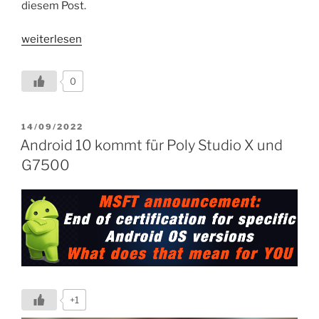
diesem Post.
„Neue
weiterlesen
Software
Releases
0
3.14
und
1.6.2
VERÖFFENTLICHT
14/09/2022
AM
für
Android 10 kommt für Poly Studio X und
Studio
G7500
X
/
G7500
und
Studio
E70
verfügbar.“
+1