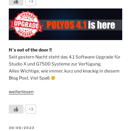
+3
Probleme“
It´s out of the door !!
Seit gestern Nacht steht das 4.1 Software Upgrade für
Studio X und G7500 Systeme zur Verfügung.
Alles Wichtige, wie immer, kurz und knackig in diesem
Blog Post. Viel Spaß
„Poly
weiterlesen
Update
4.1
+3
für
Studio
X
VERÖFFENTLICHT
30/06/2023