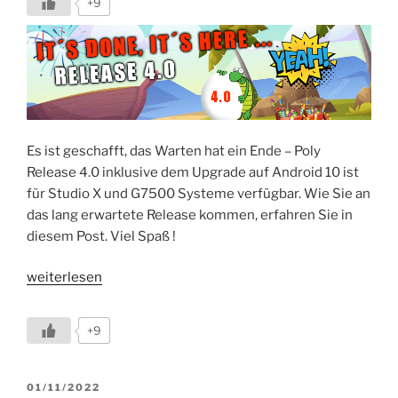
+9
Es ist geschafft, das Warten hat ein Ende – Poly
Release 4.0 inklusive dem Upgrade auf Android 10 ist
für Studio X und G7500 Systeme verfügbar. Wie Sie an
das lang erwartete Release kommen, erfahren Sie in
diesem Post. Viel Spaß !
„Finally:
weiterlesen
Poly
Release
+9
4.0
ist
verfügbar“
VERÖFFENTLICHT
01/11/2022