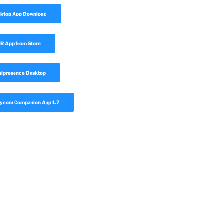
sktop App Download
 App from Store
lpresence Desktop
ycom Companion App 1.7