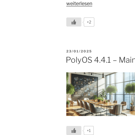
„Microsoft
weiterlesen
Teams
Rooms
+2
–
über
Nacht
ausschalten
VERÖFFENTLICHT
23/01/2025
oder
AM
PolyOS 4.4.1 – Mai
nicht?“
+1