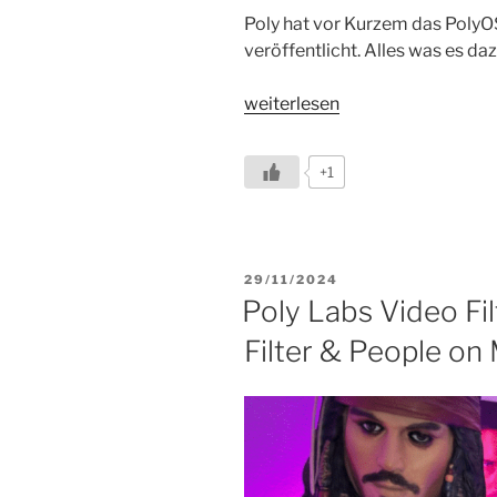
Poly hat vor Kurzem das PolyO
veröffentlicht. Alles was es da
„PolyOS
weiterlesen
4.4.1
–
+1
Maintenance
Releases“
VERÖFFENTLICHT
29/11/2024
AM
Poly Labs Video Fil
Filter & People on 