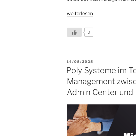
„Native
weiterlesen
App
oder
0
BYOD-
Bar
–
so
VERÖFFENTLICHT
14/08/2025
unterscheiden
AM
Poly Systeme im 
sich
Poly
Management zwisc
X-
Admin Center und 
und
V-
Serie“