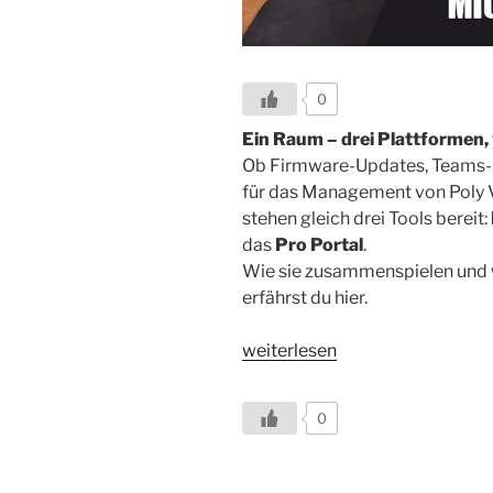
0
Ein Raum – drei Plattformen, 
Ob Firmware-Updates, Teams-P
für das Management von Pol
stehen gleich drei Tools bereit:
das
Pro Portal
.
Wie sie zusammenspielen und w
erfährst du hier.
„Poly
weiterlesen
Systeme
im
0
Teams
Modus
–