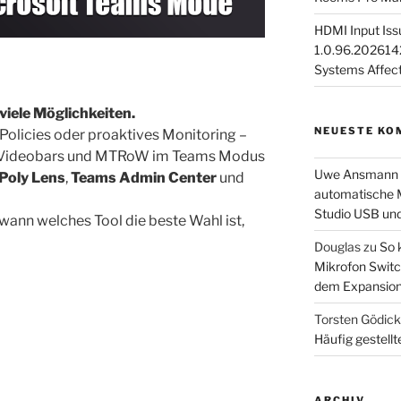
HDMI Input Iss
1.0.96.2026142
Systems Affec
viele Möglichkeiten.
NEUESTE KO
olicies oder proaktives Monitoring –
y Videobars und MTRoW im Teams Modus
Uwe Ansmann
Poly Lens
,
Teams Admin Center
und
automatische M
Studio USB un
ann welches Tool die beste Wahl ist,
Douglas
zu
So 
Mikrofon Switc
dem Expansion
Torsten Gödic
Häufig gestellt
ARCHIV