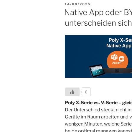
VERÖFFENTLICHT
14/08/2025
AM
Native App oder B
unterscheiden sich
0
Poly X-Serie vs. V-Serie – gl
Der Unterschied steckt nicht in
Geräte im Raum arbeiten und ve
wenigen Minuten, welche Serie
beide optimal managen kannst