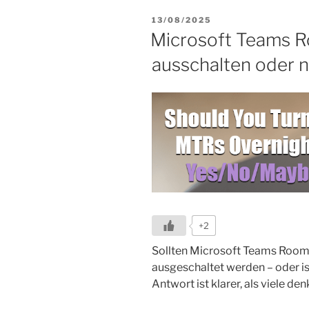
Management
VERÖFFENTLICHT
13/08/2025
zwischen
AM
Microsoft Teams R
Poly
Lens,
ausschalten oder n
Teams
Admin
Center
und
Pro
Portal“
+2
Sollten Microsoft Teams Room
ausgeschaltet werden – oder i
Antwort ist klarer, als viele den