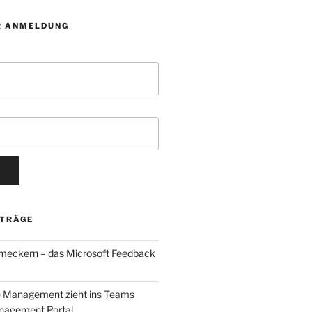
R ANMELDUNG
ITRÄGE
 meckern – das Microsoft Feedback
e Management zieht ins Teams
agement Portal