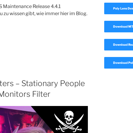
S Maintenance Release 4.4.1
Poly Lens De
zu zu wissen gibt, wie immer hier im Blog.
Download MTR
Download Rea
Download Pol
ters – Stationary People
Monitors Filter