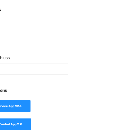
S
hluss
ions
rvice App V2.1
Control App 2.0