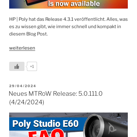
HP | Poly hat das Release 4.3.1 veröffentlicht. Alles, was
es zu wissen gibt, wie immer schnell und kompakt in
diesem Blog Post.
„PolyOS
weiterlesen
4.3.1
is
+1
now
available“
VERÖFFENTLICHT
29/04/2024
AM
Neues MTRoW Release: 5.0.111.0
(4/24/2024)