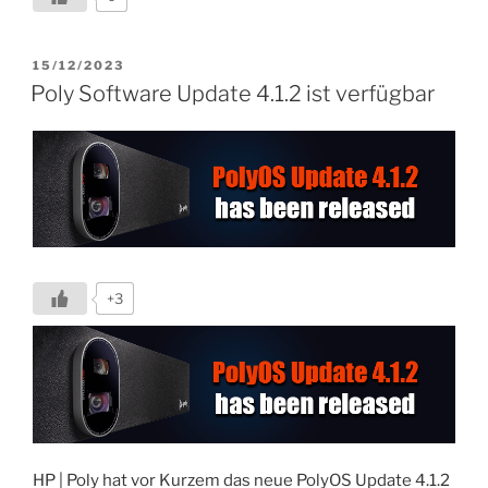
/
1.0.96.2024030101
/1.0.96.2024020802
VERÖFFENTLICHT
15/12/2023
AM
/
Poly Software Update 4.1.2 ist verfügbar
1.0.96.2024032804“
+3
HP | Poly hat vor Kurzem das neue PolyOS Update 4.1.2