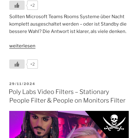
+2
Sollten Microsoft Teams Rooms Systeme über Nacht
komplett ausgeschaltet werden – oder ist Standby die
bessere Wahl? Die Antwort ist klarer, als viele denken.
„Microsoft
weiterlesen
Teams
Rooms
+2
–
über
Nacht
VERÖFFENTLICHT
29/11/2024
AM
ausschalten
Poly Labs Video Filters – Stationary
oder
People Filter & People on Monitors Filter
nicht?“