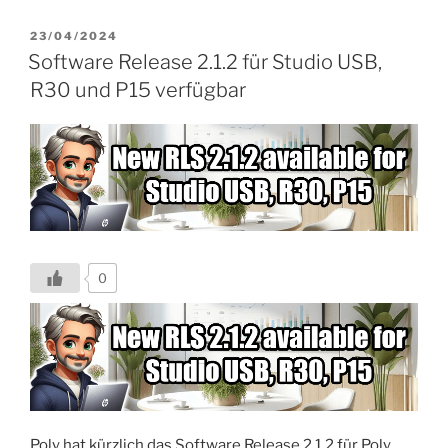
(4/24/2024)“
VERÖFFENTLICHT
23/04/2024
AM
Software Release 2.1.2 für Studio USB,
R30 und P15 verfügbar
0
Poly hat kürzlich das Software Release 2.1.2 für Poly