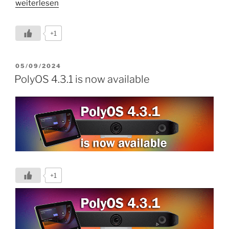
„Poly
weiterlesen
Labs
Video
+1
Filters
–
Stationary
VERÖFFENTLICHT
05/09/2024
AM
People
PolyOS 4.3.1 is now available
Filter
&
People
on
Monitors
Filter“
+1