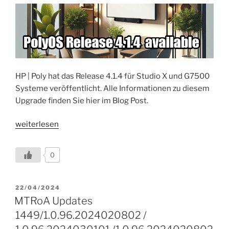
HP | Poly hat das Release 4.1.4 für Studio X und G7500
Systeme veröffentlicht. Alle Informationen zu diesem
Upgrade finden Sie hier im Blog Post.
„PolyOS
weiterlesen
Release
4.1.4
0
is
available“
VERÖFFENTLICHT
22/04/2024
AM
MTRoA Updates
1449/1.0.96.2024020802 /