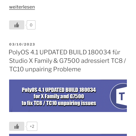
„Anzeigeprobleme
weiterlesen
mit
Ihrem
0
Teams
Room
on
VERÖFFENTLICHT
03/10/2023
AM
Windows
PolyOS 4.1 UPDATED BUILD 180034 für
und
Studio X Family & G7500 adressiert TC8 /
wie
TC10 unpairing Probleme
Sie
diese
beheben
!“
+2