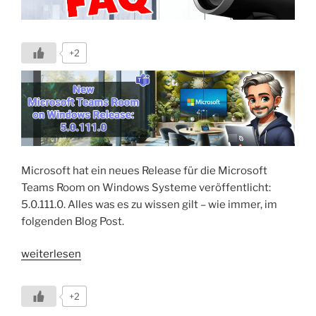
+2
Microsoft hat ein neues Release für die Microsoft
Teams Room on Windows Systeme veröffentlicht:
5.0.111.0. Alles was es zu wissen gilt – wie immer, im
folgenden Blog Post.
„Neues
weiterlesen
MTRoW
Release:
+2
5.0.111.0