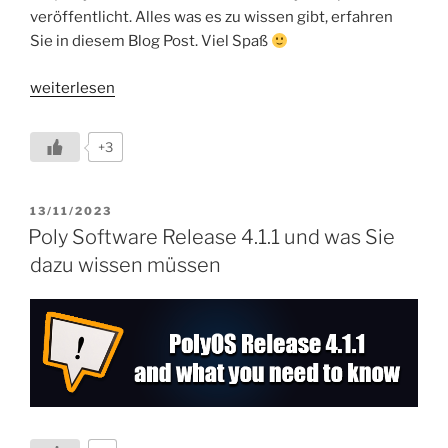
veröffentlicht. Alles was es zu wissen gibt, erfahren
Sie in diesem Blog Post. Viel Spaß
„Poly
weiterlesen
Software
Update
+3
4.1.2
ist
verfügbar“
VERÖFFENTLICHT
13/11/2023
AM
Poly Software Release 4.1.1 und was Sie
dazu wissen müssen