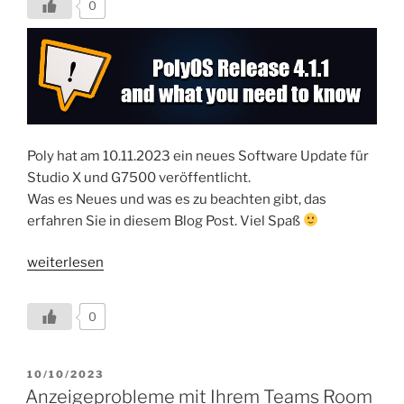
0
Poly hat am 10.11.2023 ein neues Software Update für
Studio X und G7500 veröffentlicht.
Was es Neues und was es zu beachten gibt, das
erfahren Sie in diesem Blog Post. Viel Spaß
„Poly
weiterlesen
Software
Release
0
4.1.1
und
was
VERÖFFENTLICHT
10/10/2023
AM
Sie
Anzeigeprobleme mit Ihrem Teams Room