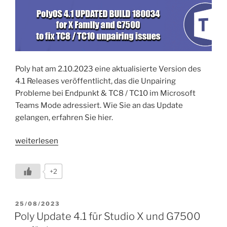
Poly hat am 2.10.2023 eine aktualisierte Version des
4.1 Releases veröffentlicht, das die Unpairing
Probleme bei Endpunkt & TC8 / TC10 im Microsoft
Teams Mode adressiert. Wie Sie an das Update
gelangen, erfahren Sie hier.
„PolyOS
weiterlesen
4.1
UPDATED
+2
BUILD
180034
für
VERÖFFENTLICHT
25/08/2023
AM
Studio
Poly Update 4.1 für Studio X und G7500
X