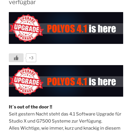
verfügbar
Family
&
G7500
adressiert
TC8
/
TC10
unpairing
+3
Probleme“
It´s out of the door !!
Seit gestern Nacht steht das 4.1 Software Upgrade für
Studio X und G7500 Systeme zur Verfügung.
Alles Wichtige, wie immer, kurz und knackig in diesem