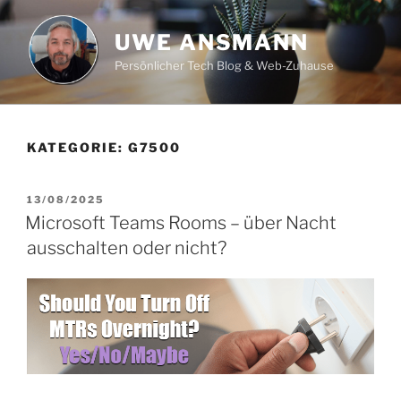
Zum
Inhalt
UWE ANSMANN
springen
Persönlicher Tech Blog & Web-Zuhause
KATEGORIE:
G7500
VERÖFFENTLICHT
13/08/2025
AM
Microsoft Teams Rooms – über Nacht
ausschalten oder nicht?