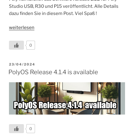
Studio USB, R30 und P15 veröffentlicht. Alle Details
dazu finden Sie in diesem Post. Viel Spaß !
„Software
weiterlesen
Release
2.1.2
0
für
Studio
USB,
VERÖFFENTLICHT
23/04/2024
AM
R30
PolyOS Release 4.1.4 is available
und
P15
verfügbar“
0