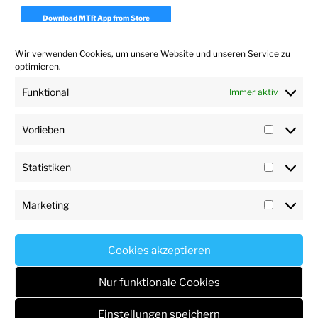
Download MTR App from Store
Wir verwenden Cookies, um unsere Website und unseren Service zu
Download Realpresence Desktop
optimieren.
Funktional
Immer aktiv
Download Polycom Companion App 1.7
Vorlieben
Vorlieb
Statistiken
Statisti
Marketing
Marketi
User
Impressum
Datenschutz
Haftungsausschluss
Impressum
Profile
Cookies akzeptieren
Datenschutz
Stolz präsentiert von WordPress
Nur funktionale Cookies
Einstellungen speichern