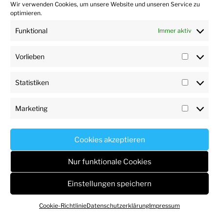
Wir verwenden Cookies, um unsere Website und unseren Service zu
optimieren.
NEWSLETTER ANMELDUNG
Funktional
Immer aktiv
Name*
Vorlieben
Vorlieb
Statistiken
E-Mail*
Statisti
Marketing
Marketi
Cookies akzeptieren
Nur funktionale Cookies
NEUESTE BEITRÄGE
Einstellungen speichern
Mitreden statt meckern – das Microsoft Feedback
Portal
Cookie-Richtlinie
Datenschutzerklärung
Impressum