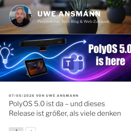
Zum
Inhalt
UWE ANSMANN
springen
Persönlicher Tech Blog & Web-Zuhause
VERÖFFENTLICHT
07/05/2026
VON
UWE ANSMANN
AM
PolyOS 5.0 ist da – und dieses
Release ist größer, als viele denken