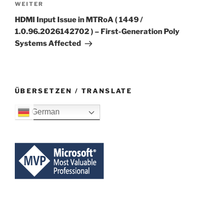
Nächster
WEITER
Beitrag
HDMI Input Issue in MTRoA ( 1449 /
1.0.96.2026142702 ) – First-Generation Poly
Systems Affected
ÜBERSETZEN / TRANSLATE
German
VERBINDEN SIE SICH MIT MIR: