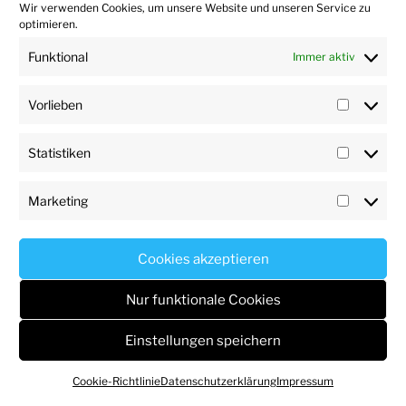
Wir verwenden Cookies, um unsere Website und unseren Service zu
optimieren.
Funktional
Immer aktiv
Vorlieben
Vorlieb
Suchen
Suche
nach:
Statistiken
Statisti
Marketing
NEWSLETTER ANMELDUNG
Marketi
Name*
Cookies akzeptieren
Nur funktionale Cookies
E-Mail*
Einstellungen speichern
Cookie-Richtlinie
Datenschutzerklärung
Impressum