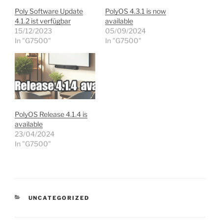
Poly Software Update
PolyOS 4.3.1 is now
4.1.2 ist verfügbar
available
15/12/2023
05/09/2024
In "G7500"
In "G7500"
PolyOS Release 4.1.4 is
available
23/04/2024
In "G7500"
KATEGORIEN
UNCATEGORIZED