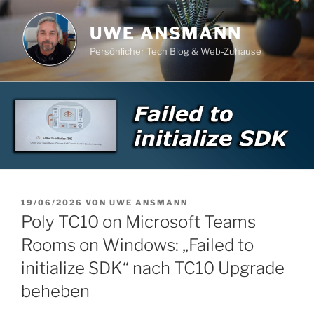
Zum
Inhalt
UWE ANSMANN
springen
Persönlicher Tech Blog & Web-Zuhause
VERÖFFENTLICHT
19/06/2026
VON
UWE ANSMANN
AM
Poly TC10 on Microsoft Teams
Rooms on Windows: „Failed to
initialize SDK“ nach TC10 Upgrade
beheben