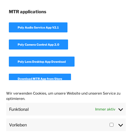
MTR applications
Poly Audio Service App V2.1
Poly Camera Control App 2.0
Poly Lens Desktop App Download
Download MTR App from Store
Wir verwenden Cookies, um unsere Website und unseren Service zu
Download Realpresence Desktop
optimieren.
Funktional
Immer aktiv
Download Polycom Companion App 1.7
Vorlieben
Vorlieb