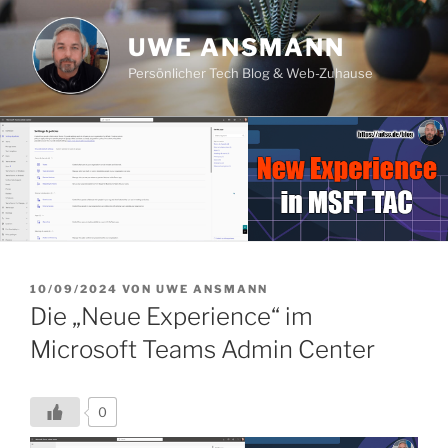
Zum
Inhalt
UWE ANSMANN
springen
Persönlicher Tech Blog & Web-Zuhause
VERÖFFENTLICHT
10/09/2024
VON
UWE ANSMANN
AM
Die „Neue Experience“ im
Microsoft Teams Admin Center
0