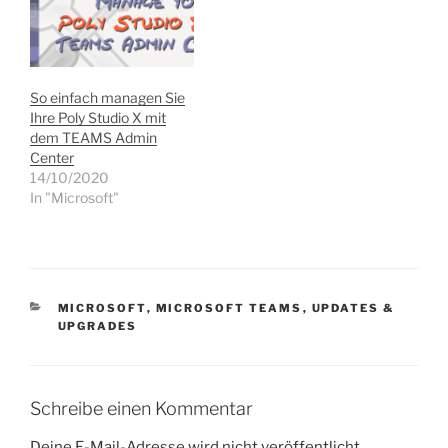
So einfach managen Sie
Ihre Poly Studio X mit
dem TEAMS Admin
Center
14/10/2020
In "Microsoft"
KATEGORIEN
MICROSOFT
,
MICROSOFT TEAMS
,
UPDATES &
UPGRADES
Schreibe einen Kommentar
Deine E-Mail-Adresse wird nicht veröffentlicht.