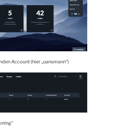
enden Account (hier „uansmann“)
oning“