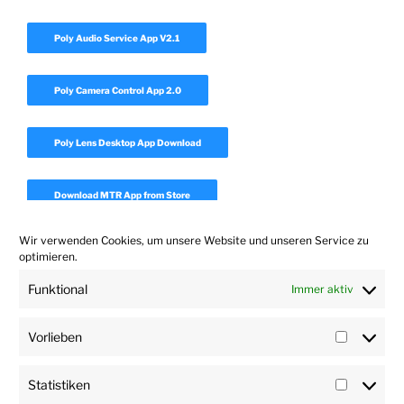
Poly Audio Service App V2.1
Poly Camera Control App 2.0
Poly Lens Desktop App Download
Download MTR App from Store
Wir verwenden Cookies, um unsere Website und unseren Service zu
Download Realpresence Desktop
optimieren.
Funktional
Immer aktiv
Download Polycom Companion App 1.7
Vorlieben
Vorlieb
Statistiken
Statisti