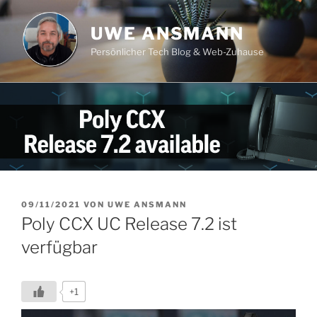
Zum
Inhalt
UWE ANSMANN
springen
Persönlicher Tech Blog & Web-Zuhause
VERÖFFENTLICHT
09/11/2021
VON
UWE ANSMANN
AM
Poly CCX UC Release 7.2 ist
verfügbar
+1