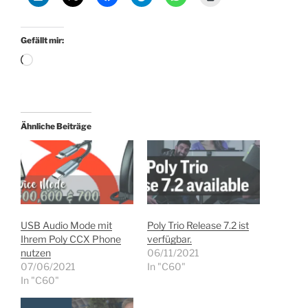
Gefällt mir:
Wird
geladen …
Ähnliche Beiträge
USB Audio Mode mit
Poly Trio Release 7.2 ist
Ihrem Poly CCX Phone
verfügbar.
nutzen
06/11/2021
07/06/2021
In "C60"
In "C60"