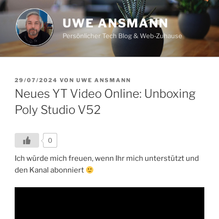
Zum
Inhalt
UWE ANSMANN
springen
Persönlicher Tech Blog & Web-Zuhause
VERÖFFENTLICHT
29/07/2024
VON
UWE ANSMANN
AM
Neues YT Video Online: Unboxing
Poly Studio V52
0
Ich würde mich freuen, wenn Ihr mich unterstützt und
den Kanal abonniert