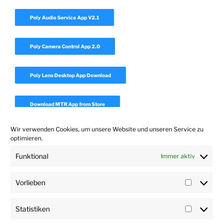
Poly Audio Service App V2.1
Poly Camera Control App 2.0
Poly Lens Desktop App Download
Download MTR App from Store
Wir verwenden Cookies, um unsere Website und unseren Service zu
Download Realpresence Desktop
optimieren.
Funktional
Immer aktiv
Download Polycom Companion App 1.7
Vorlieben
Vorlieb
Statistiken
Statisti