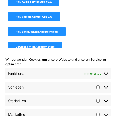
Poly Audio Service App V2.1
Poly Camera Control App 2.0
Poly Lens Desktop App Download
Download MTR App from Store
Wir verwenden Cookies, um unsere Website und unseren Service zu
Download Realpresence Desktop
optimieren.
Funktional
Immer aktiv
Download Polycom Companion App 1.7
Vorlieben
Vorlieb
Statistiken
Statisti
Marketing