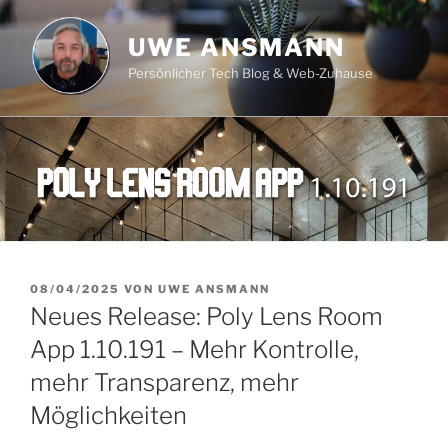
Zum
Inhalt
UWE ANSMANN
springen
Persönlicher Tech Blog & Web-Zuhause
VERÖFFENTLICHT
08/04/2025
VON
UWE ANSMANN
AM
Neues Release: Poly Lens Room
App 1.10.191 – Mehr Kontrolle,
mehr Transparenz, mehr
Möglichkeiten