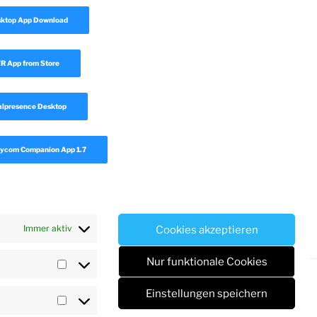
sktop App Download
 App from Store
lpresence Desktop
ycom Companion App 1.7
Immer aktiv
Cookies akzeptieren
Nur funktionale Cookies
Vorlieben
Einstellungen speichern
ss
Statistiken