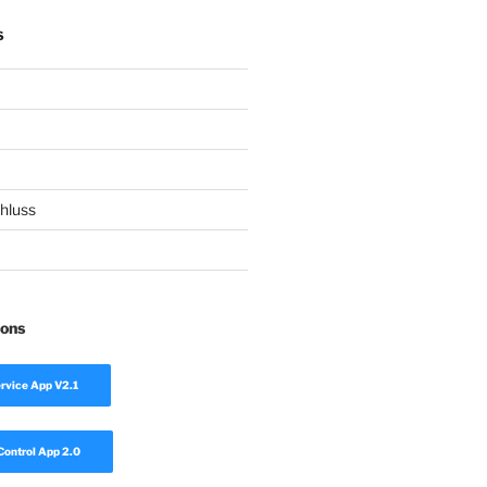
S
hluss
ions
rvice App V2.1
Control App 2.0