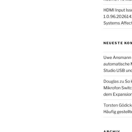
HDMI Input Iss
1.0.96.2026142
Systems Affec
NEUESTE KO
Uwe Ansmann
automatische M
Studio USB un
Douglas
zu
So 
Mikrofon Switc
dem Expansion
Torsten Gödic
Häufig gestellt
ARCHIV