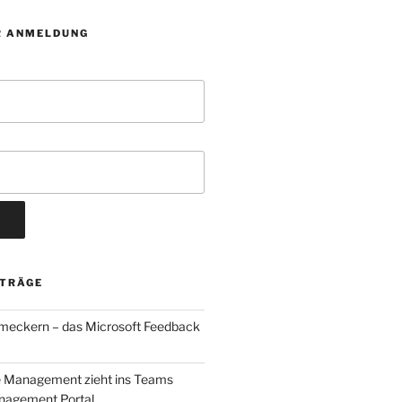
R ANMELDUNG
ITRÄGE
 meckern – das Microsoft Feedback
e Management zieht ins Teams
agement Portal