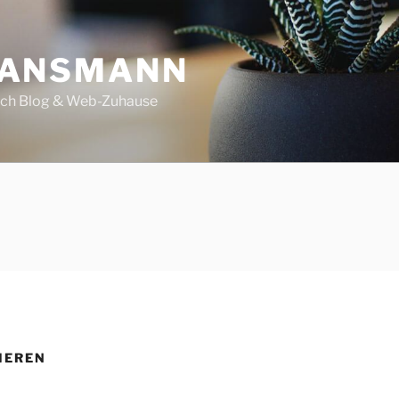
 ANSMANN
ech Blog & Web-Zuhause
IEREN