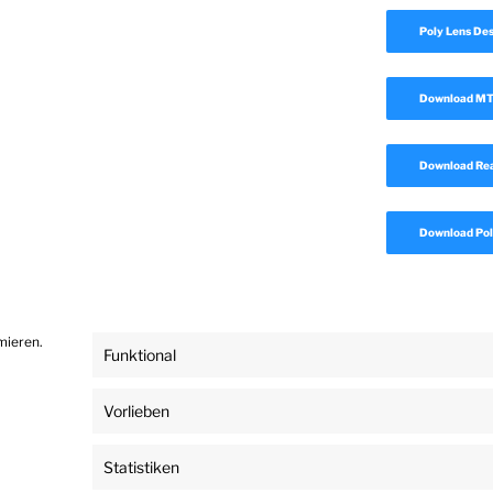
Poly Lens De
Download MTR
Download Rea
Download Pol
mieren.
Funktional
Vorlieben
ngsausschluss
Impressum
Datenschutz
Stolz präsentiert von WordPre
Statistiken