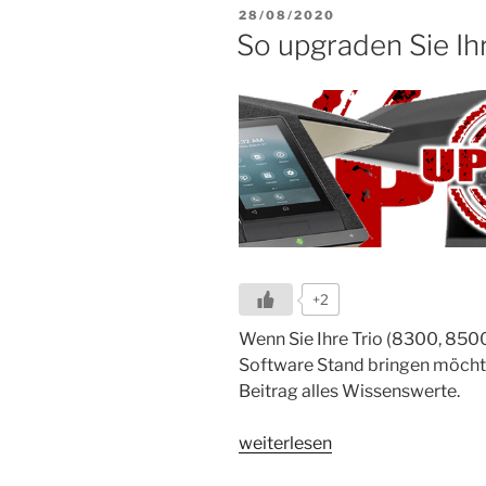
VERÖFFENTLICHT
28/08/2020
AM
So upgraden Sie Ihr
+2
Wenn Sie Ihre Trio (8300, 850
Software Stand bringen möchte
Beitrag alles Wissenswerte.
„So
weiterlesen
upgraden