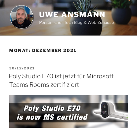
Zum
Inhalt
UWE ANSMANN
springen
Persönlicher Tech Blog & Web-Zuhause
MONAT:
DEZEMBER 2021
VERÖFFENTLICHT
30/12/2021
AM
Poly Studio E70 ist jetzt für Microsoft
Teams Rooms zertifiziert