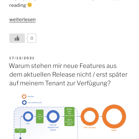
reading
„So
weiterlesen
aktivieren
Sie
0
die
„Microsoft
Public
VERÖFFENTLICHT
17/12/2021
AM
Preview“
Warum stehen mir neue Features aus
Feature
dem aktuellen Release nicht / erst später
auf
auf meinem Tenant zur Verfügung?
Ihrem
Teams
Tenant“