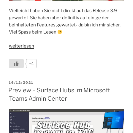
Vielleicht haben Sie nicht direkt auf das Release 3.9
gewartet. Sie haben aber definitiv auf einige der
beinhalteten Features gewartet- da bin ich mir sicher.
Viel Spass beim Lesen
„It
weiterlesen
´s
here
+4
–
Software
Upgrade
VERÖFFENTLICHT
16/12/2021
AM
3.9
Preview – Surface Hubs im Microsoft
für
Teams Admin Center
Studio
X
/
G7500
ist