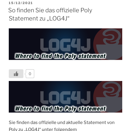
Microsoft
VERÖFFENTLICHT
15/12/2021
AM
Teams
So finden Sie das offizielle Poly
Admin
Statement zu „LOG4J“
Center“
0
Sie finden das offizielle und aktuelle Statement von
Poly zu „LOG4J“ unter folgendem