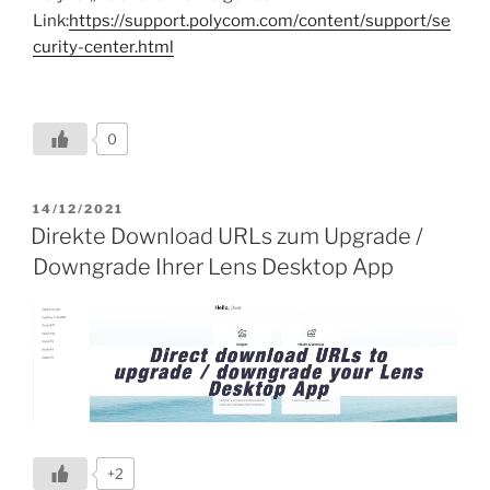
Link:
https://support.polycom.com/content/support/se
curity-center.html
0
VERÖFFENTLICHT
14/12/2021
AM
Direkte Download URLs zum Upgrade /
Downgrade Ihrer Lens Desktop App
+2