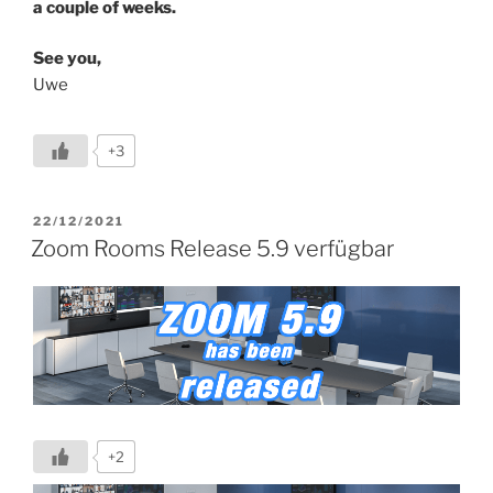
a couple of weeks.
See you,
Uwe
+3
VERÖFFENTLICHT
22/12/2021
AM
Zoom Rooms Release 5.9 verfügbar
+2