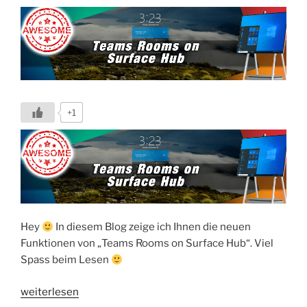
Desktop
App“
+1
Hey
In diesem Blog zeige ich Ihnen die neuen
Funktionen von „Teams Rooms on Surface Hub“. Viel
Spass beim Lesen
„So
weiterlesen