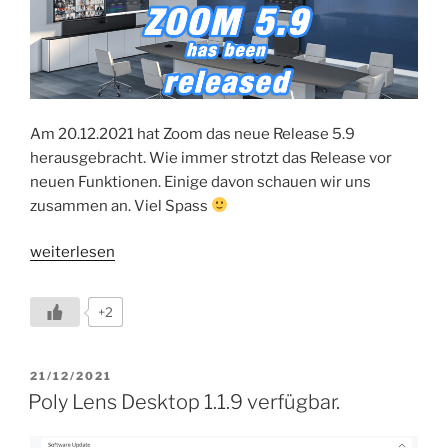
Am 20.12.2021 hat Zoom das neue Release 5.9
herausgebracht. Wie immer strotzt das Release vor
neuen Funktionen. Einige davon schauen wir uns
zusammen an. Viel Spass
„Zoom
weiterlesen
Rooms
Release
+2
5.9
verfügbar“
VERÖFFENTLICHT
21/12/2021
AM
Poly Lens Desktop 1.1.9 verfügbar.