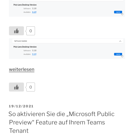
0
„Poly
weiterlesen
Lens
Desktop
0
1.1.9
verfügbar.“
VERÖFFENTLICHT
19/12/2021
AM
So aktivieren Sie die „Microsoft Public
Preview“ Feature auf Ihrem Teams
Tenant