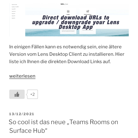
In einigen Fällen kann es notwendig sein, eine ältere
Version vom Lens Desktop Client zu installieren. Hier
liste ich Ihnen die direkten Download Links auf.
„Direkte
weiterlesen
Download
URLs
+2
zum
Upgrade
/
VERÖFFENTLICHT
13/12/2021
AM
Downgrade
So cool ist das neue „Teams Rooms on
Ihrer
Surface Hub“
Lens