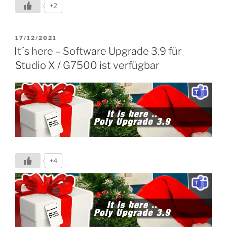
+2
neue
Features
aus
VERÖFFENTLICHT
17/12/2021
AM
dem
It´s here – Software Upgrade 3.9 für
aktuellen
Studio X / G7500 ist verfügbar
Release
nicht
/
erst
später
auf
meinem
Tenant
+4
zur
Verfügung?“