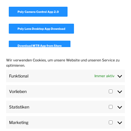
Poly Camera Control App 2.0
Poly Lens Desktop App Download
Download MTR App from Store
Wir verwenden Cookies, um unsere Website und unseren Service zu
Download Realpresence Desktop
optimieren.
Funktional
Immer aktiv
Download Polycom Companion App 1.7
Vorlieben
Vorlieb
Statistiken
Statisti
Marketing
Marketi
User
Impressum
Datenschutz
Haftungsausschluss
Impressum