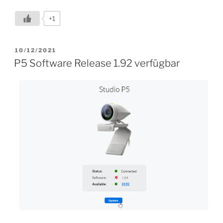
cool
ist
+1
das
neue
„Teams
VERÖFFENTLICHT
10/12/2021
AM
Rooms
P5 Software Release 1.92 verfügbar
on
Surface
Hub““