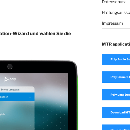
Datenschutz
Haftungsaussc
d
Impressum
ation-Wizard und wählen Sie die
MTR applicat
Poly Audio Se
Poly Camera 
Poly Lens De
Download MTR