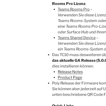
Rooms Pro Lizenz
.
Teams Rooms Pro
–
Verwenden Sie diese Lizenz
Teams Rooms-System oder e
eine Teams Rooms Pro-Liz
oder Surface Hub und Ihrem
Teams Shared Device
–
Verwenden Sie diese Lizenz
ein Teams Rooms-System od
Das TC10 muss desweiteren ü
das aktuelle GA Release (5.0
dies installieren können.
Releas
e Notes
Product Page
Poly Release der Firmware k
Sie können aber jederzeit auf 
unten beschriebene QR Code F
Quick-Links