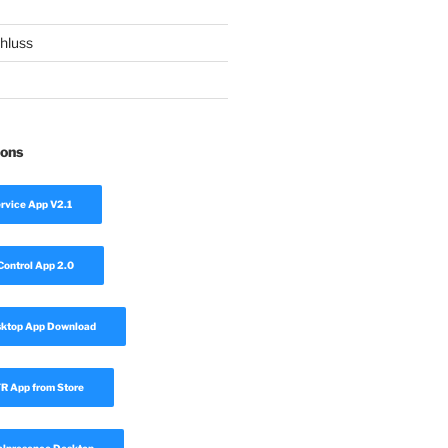
hluss
ions
rvice App V2.1
Control App 2.0
sktop App Download
 App from Store