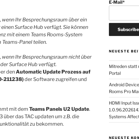
E-Mail*
, wenn Ihr Besprechungsraum über ein
inen Surface Hub verfügt. Sie können
enz mit einem Teams Rooms-System
 Teams-Panel teilen.
NEUESTE BE
, wenn Ihr Besprechungsraum nicht über
er Surface Hub verfügt.
Mitreden statt
ber den
Automatic Update Prozess auf
Portal
.0-211238)
der Software zugreifen und
Android Devic
Rooms Pro Man
HDMI Input Iss
ommt mit dem
Teams Panels U2 Update
.
1.0.96.2026142
U3 über das TAC updaten um z.B. die
Systems Affec
unktionalität zu bekommen.
NEUESTE KO