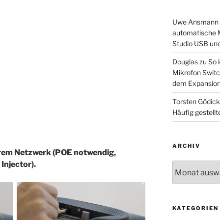
Uwe Ansmann
automatische M
Studio USB un
Douglas
zu
So 
Mikrofon Switc
dem Expansion
Torsten Gödic
Häufig gestellt
ARCHIV
hrem Netzwerk (POE notwendig,
Injector).
Archiv
KATEGORIEN