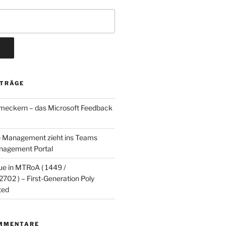
ITRÄGE
 meckern – das Microsoft Feedback
e Management zieht ins Teams
agement Portal
ue in MTRoA ( 1449 /
702 ) – First-Generation Poly
ted
MMENTARE