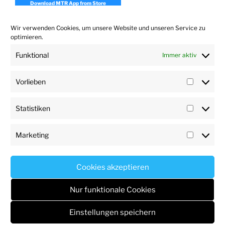
Download MTR App from Store
Wir verwenden Cookies, um unsere Website und unseren Service zu
Download Realpresence Desktop
optimieren.
Funktional
Immer aktiv
Download Polycom Companion App 1.7
Vorlieben
Vorlieb
Statistiken
Statisti
Marketing
Marketi
User
Impressum
Datenschutz
Haftungsausschluss
Impressum
Profile
Cookies akzeptieren
Datenschutz
Stolz präsentiert von WordPress
Nur funktionale Cookies
Einstellungen speichern