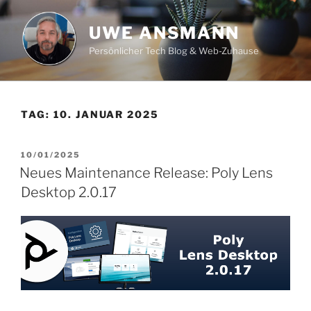
Zum
Inhalt
UWE ANSMANN
springen
Persönlicher Tech Blog & Web-Zuhause
TAG:
10. JANUAR 2025
VERÖFFENTLICHT
10/01/2025
AM
Neues Maintenance Release: Poly Lens
Desktop 2.0.17