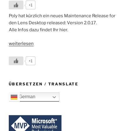
+1
Poly hat kürzlich ein neues Maintenance Release for
den Lens Desktop released: Version 2.0.17.
Alle Infos dazu findet Ihr hier.
„Neues
weiterlesen
Maintenance
Release:
+1
Poly
Lens
Desktop
ÜBERSETZEN / TRANSLATE
2.0.17“
German