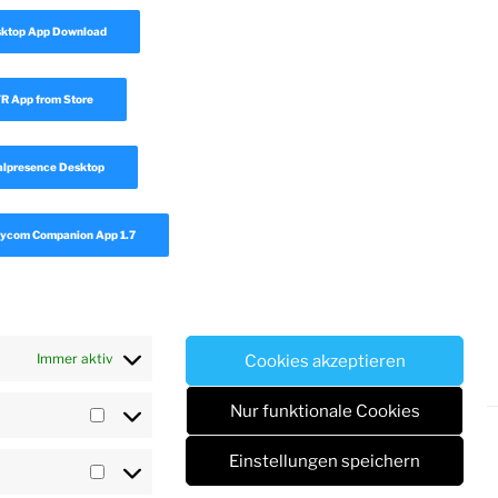
sktop App Download
 App from Store
lpresence Desktop
ycom Companion App 1.7
Immer aktiv
Cookies akzeptieren
Nur funktionale Cookies
Vorlieben
Einstellungen speichern
ss
Statistiken