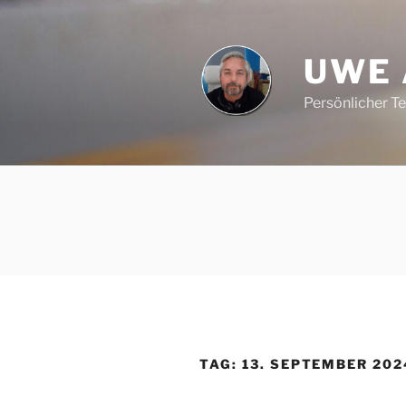
Zum
Inhalt
springen
UWE
Persönlicher T
TAG:
13. SEPTEMBER 202