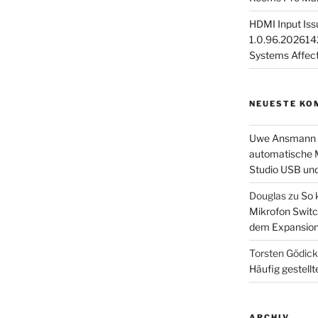
HDMI Input Iss
1.0.96.2026142
Systems Affec
NEUESTE KO
Uwe Ansmann
automatische M
Studio USB un
Douglas
zu
So 
Mikrofon Switc
dem Expansion
Torsten Gödic
Häufig gestellt
ARCHIV