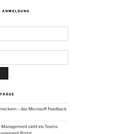
R ANMELDUNG
ITRÄGE
 meckern – das Microsoft Feedback
e Management zieht ins Teams
agement Portal