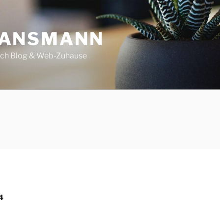
 ANSMANN
ech Blog & Web-Zuhause
4