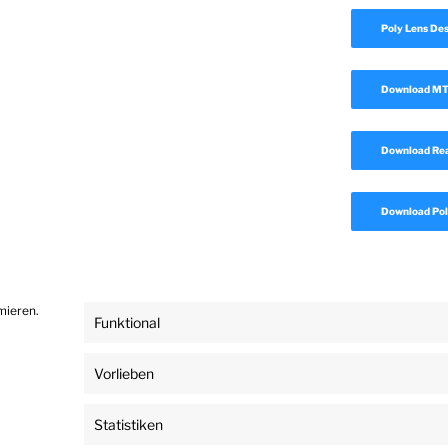
Poly Lens De
Download MTR
Download Rea
Download Pol
mieren.
Funktional
Vorlieben
ngsausschluss
Impressum
Datenschutz
Stolz präsentiert von WordPre
Statistiken