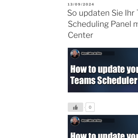
VERÖFFENTLICHT
13/09/2024
AM
So updaten Sie Ihr
Scheduling Panel 
Center
0