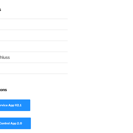
S
hluss
ions
rvice App V2.1
Control App 2.0