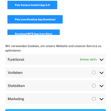
Poly Camera Control App 2.0
Poly Lens Desktop App Download
Download MTR App from Store
Wir verwenden Cookies, um unsere Website und unseren Service zu
Download Realpresence Desktop
optimieren.
Funktional
Immer aktiv
Download Polycom Companion App 1.7
Vorlieben
Vorlieb
Statistiken
Statisti
Marketing
Marketi
User
Impressum
Datenschutz
Haftungsausschluss
Impressum
Profile