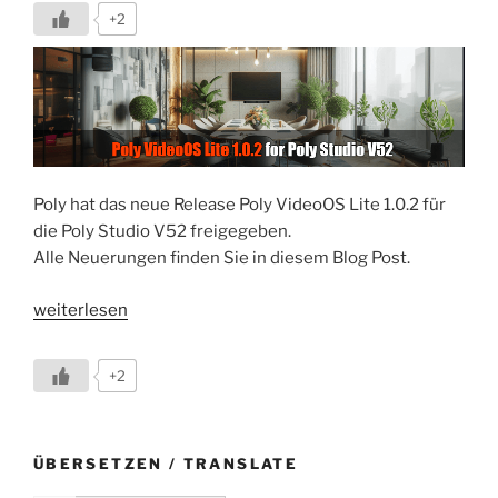
+2
Poly hat das neue Release Poly VideoOS Lite 1.0.2 für
die Poly Studio V52 freigegeben.
Alle Neuerungen finden Sie in diesem Blog Post.
„Poly
weiterlesen
VideoOS
Lite
+2
1.0.2
für
Poly
ÜBERSETZEN / TRANSLATE
Studio
V52