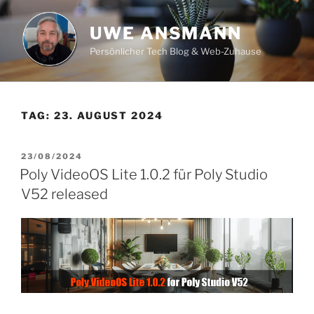
Zum
Inhalt
UWE ANSMANN
springen
Persönlicher Tech Blog & Web-Zuhause
TAG:
23. AUGUST 2024
VERÖFFENTLICHT
23/08/2024
AM
Poly VideoOS Lite 1.0.2 für Poly Studio
V52 released