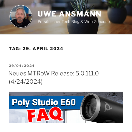
Zum
Inhalt
UWE ANSMANN
springen
Persönlicher Tech Blog & Web-Zuhause
TAG:
29. APRIL 2024
VERÖFFENTLICHT
29/04/2024
AM
Neues MTRoW Release: 5.0.111.0
(4/24/2024)