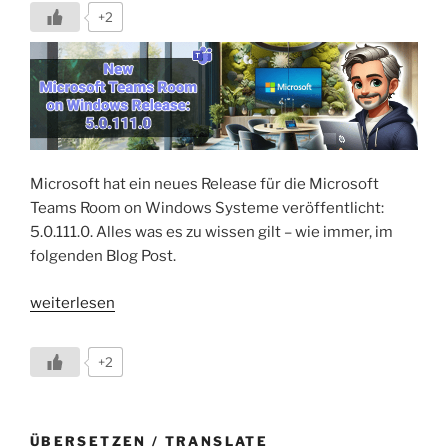
+2
Microsoft hat ein neues Release für die Microsoft
Teams Room on Windows Systeme veröffentlicht:
5.0.111.0. Alles was es zu wissen gilt – wie immer, im
folgenden Blog Post.
„Neues
weiterlesen
MTRoW
Release:
+2
5.0.111.0
(4/24/2024)“
ÜBERSETZEN / TRANSLATE