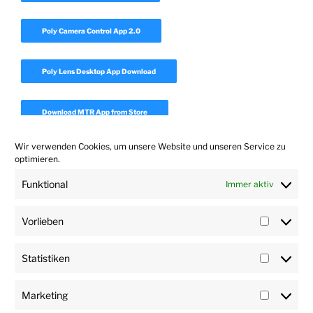
Poly Camera Control App 2.0
Poly Lens Desktop App Download
Download MTR App from Store
Wir verwenden Cookies, um unsere Website und unseren Service zu
Download Realpresence Desktop
optimieren.
Funktional
Immer aktiv
Download Polycom Companion App 1.7
Vorlieben
Vorlieb
Statistiken
Statisti
Marketing
Marketi
User
Impressum
Datenschutz
Haftungsausschluss
Impressum