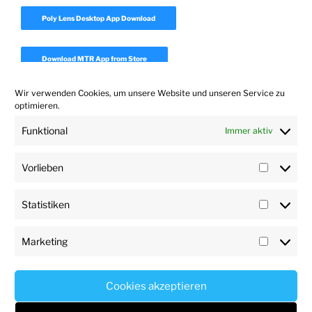
Poly Lens Desktop App Download
Download MTR App from Store
Wir verwenden Cookies, um unsere Website und unseren Service zu
Download Realpresence Desktop
optimieren.
Funktional
Immer aktiv
Download Polycom Companion App 1.7
Vorlieben
Vorlieb
Statistiken
Statisti
Marketing
Marketi
User
Impressum
Datenschutz
Haftungsausschluss
Impressum
Profile
Cookies akzeptieren
Datenschutz
Stolz präsentiert von WordPress