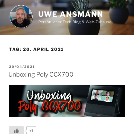
Zum
Inhalt
UWE ANSMANN
springen
Persönlicher Tech Blog & Web-Zuhause
TAG:
20. APRIL 2021
VERÖFFENTLICHT
20/04/2021
AM
Unboxing Poly CCX700
+1