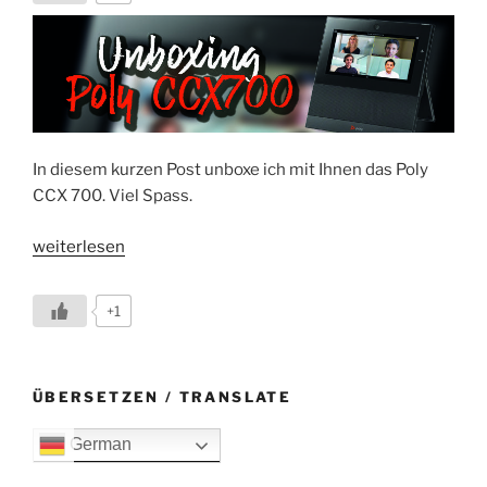
In diesem kurzen Post unboxe ich mit Ihnen das Poly
CCX 700. Viel Spass.
„Unboxing
weiterlesen
Poly
CCX700“
+1
ÜBERSETZEN / TRANSLATE
German