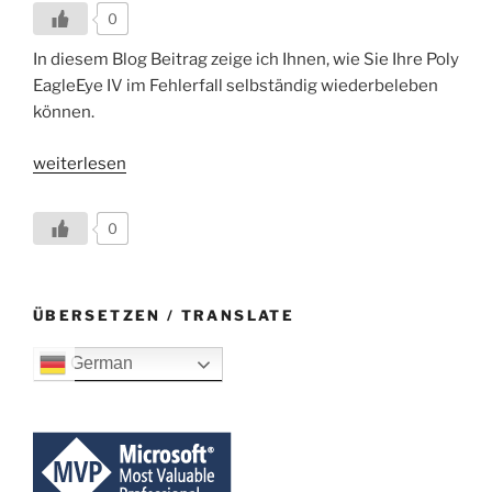
0
In diesem Blog Beitrag zeige ich Ihnen, wie Sie Ihre Poly
EagleEye IV im Fehlerfall selbständig wiederbeleben
können.
„So
weiterlesen
recovern
Sie
0
Ihre
Poly
EagleEye
ÜBERSETZEN / TRANSLATE
IV
USB
German
im
Fehlerfall“