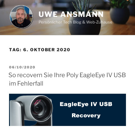
Zum
Inhalt
UWE ANSMANN
springen
Persönlicher Tech Blog & Web-Zuhause
TAG:
6. OKTOBER 2020
VERÖFFENTLICHT
06/10/2020
AM
So recovern Sie Ihre Poly EagleEye IV USB
im Fehlerfall